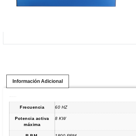
Información Adicional
Información Adicional
Frecuencia
60 HZ
Potencia activa
8 KW
máxima
R.P.M.
1800 RPM