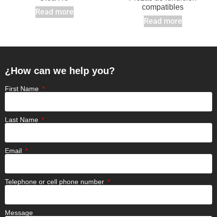
compatibles
Read more
Read more
¿How can we help you?
First Name
Last Name
Email
Telephone or cell phone number
Message