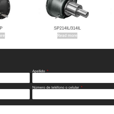
SP214IL/314IL
P
Read more
ore
Apellido
Número de teléfono o celular