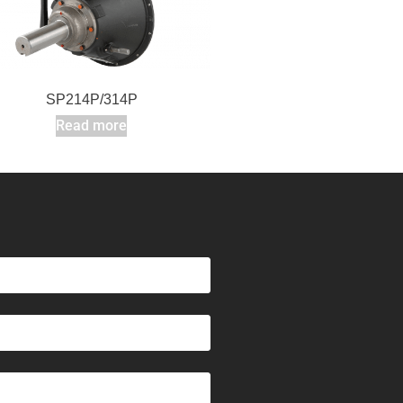
SP214P/314P
Read more