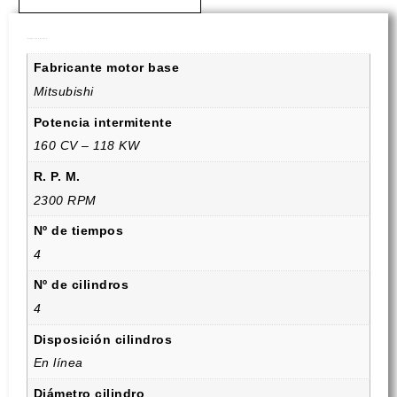
Información Adicional
Fabricante motor base
Mitsubishi
Potencia intermitente
160 CV – 118 KW
R. P. M.
2300 RPM
Nº de tiempos
4
Nº de cilindros
4
Disposición cilindros
En línea
Diámetro cilindro