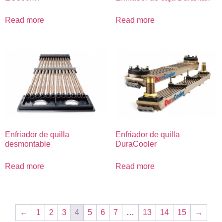
Read more
Read more
Enfriador de quilla
Enfriador de quilla
desmontable
DuraCooler
Read more
Read more
←
1
2
3
4
5
6
7
…
13
14
15
→